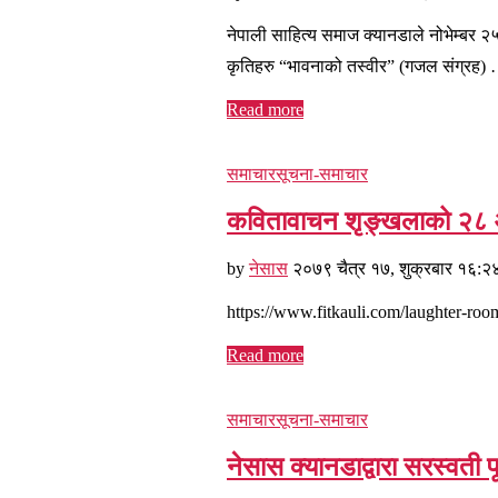
नेपाली साहित्य समाज क्यानडाले नोभेम्बर २५
कृतिहरु “भावनाको तस्वीर” (गजल संग्रह)
Read more
समाचार
सूचना-समाचार
कवितावाचन शृङ्खलाको २८ औ
by
नेसास
२०७९ चैत्र १७, शुक्रबार १६:२
https://www.fitkauli.com/laughter-ro
Read more
समाचार
सूचना-समाचार
नेसास क्यानडाद्वारा सरस्वती 