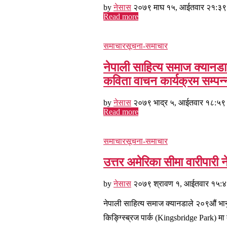
by
नेसास
२०७९ माघ १५, आईतवार २१:३९
Read more
समाचार
सूचना-समाचार
नेपाली साहित्य समाज क्यान
कविता वाचन कार्यक्रम सम्पन्
by
नेसास
२०७९ भाद्र ५, आईतवार १८:५९
Read more
समाचार
सूचना-समाचार
उत्तर अमेरिका सीमा वारीपारी 
by
नेसास
२०७९ श्रावण १, आईतवार १५:
नेपाली साहित्य समाज क्यानडाले २०९औं भ
किङ्ग्स्ब्रिज पार्क (Kingsbridge Park) मा