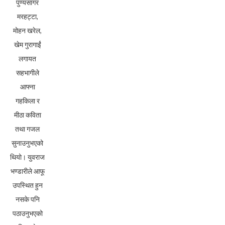
पुण्यसागर
मरहट्टा,
मोहन खरेल,
खेम गुरागाईं
लगायत
सहभागीले
आफ्ना
गहकिला र
मीठा कविता
तथा गजल
सुनाउनुभएको
थियो। युवराज
भण्डारीले आफू
उपस्थित हुन
नसके पनि
पठाउनुभएको