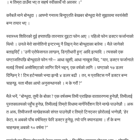
। म तिम्रा ठाउँमा भए त सहर्ष स्वीकार्थें यो अवसर ।”
करैबलै माने बोन्धुदा । आफ्नो गन्तव्य बिन्दुप्रति बेखबर बोन्धुदा मेरो सुझावमा स्वयंसेवी
बन्न तयार भए ।
स्वास्थ्य शिविरको दुई हप्तापछि तारन्तार दुइटा फोन आए । पहिलो फोन डक्टर फर्जानाको
थियो । उनले मेरो सानोतिनो इन्टरभ्यु नै लिइन् मेरा बोन्धुदाका बारेमा । मैले जानेको
बताइदिएँ । ‘उनी प्रोफेसनल लाग्छन्, डिग्रीधारी हुन्’ आदि इत्यादि । त्यसको एक
घण्टाजतिपछि बोन्धुदाले फोन गरे— आधा खुशी, आधा नाखुस थिए, “यार, डक्टर फर्जानाले
मलाई रिसर्च असोसिएटको जागिर दिने भइन्, एक वर्षको लागि । घण्टाको १७ डलर
दिन्छिन् रे ! टिम हर्टन्सको भन्दा झन्डै ४ डलर बढी । तर, म प्राक्टिस गर्ने डक्टर बन्न
चाहन्छु, यता मौका आयो अनुसन्धानको । म के गरौं ?”
मैले भनें, “बोन्धुदा, तुमी के बोका ? एक वर्षसम्म तिमी प्राज्ञिक वातावरणमा हुनेछौ, तिमीलाई
पुस्तकालयको पहुँच हुनेछ, तिमीलाई तिम्रो विधामा मार्गनिर्देशन दिने मान्छे पाउनेछौ । अरू
त अरू, तिमीजस्तै मान्छेहरूको संगत पाउनेछौ र तिम्रो टिनएजर छोरोलाई भन्नेछौ, ‘हेर
केटा, म अबको पाँच वर्षभित्र फेरि डक्टर हुनेछु, त्यो पनि क्यानडामा । तँ के बन्न
चाहन्छस् अबको १० वर्षमा ?”