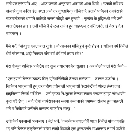
उनी एक हप्तापछि आए । आज उनको अनुहारमा आशाको आभा थियो । उनको करिअर
गोलको कुरा करिब डेढ घण्टा लामो तर कुण्ठाभित्र जेलिएको, हतारो भरिएको र मधेसको
राजमार्गजस्तो धागोले काटेको जस्तो सोझो भान हुन्थ्यो । सुन्दैमा के बुझिन्थ्यो भने उनी
अत्तालिएका छन् । उनी भोलि नै डेन्टल सर्जन हुन चाहन्छन् र पर्सि छोरोलाई देखाइदिन
चाहन्छन् ।
मैले भनें, “बोन्धुदा, एक्टा बात सुनो । यो आजको भोलि हुने कुरो होइन । यतिका वर्ष तिमीले
धैर्य गरेका छौ, अझै निक्खर पाँच वर्ष धैर्य गर्न तयार छौ ?”
मेरा बोन्धुदा अलिक अमिलिए तर सुन्न तयार भए मेरा सुझाव । अब बोल्ने पालो मेरो थियो—
“एक इरानी डेन्टल डक्टर छिन् युनिभर्सिटीको डेन्टल कलेजमा । डक्टर फर्जाना ।
सिरियन आप्रवासी हुन् तर दक्षिण एसियाली आप्रवासी केटाकेटीको ओरल हेल्थ एन्ड
हाइजिनमा रिसर्च गर्दै छिन् । उनी एउटा निःशुल्क डेन्टल क्याम्प गराउन हाम्रो संस्थासँग
कुरा गर्दै छिन् । यदि तिमी स्वयंसेवकका रूपमा फर्जानाको क्याम्पमा संलग्न हुन चाहन्छौ
भने म तिमीलाई उनीसँग कनेक्ट गराइदिन सक्छु ।”
उनी फेरि एकबाजी अन्कनाए । मैले भनें, “कमसेकम क्यालगेरी आएर तिमीले पाँच वर्षपछि
भए पनि डेन्टल हाइजिनको बारेमा त्यही विधाको एक धुरन्धरसँग साक्षात्कार त गर्न पाउँछौ