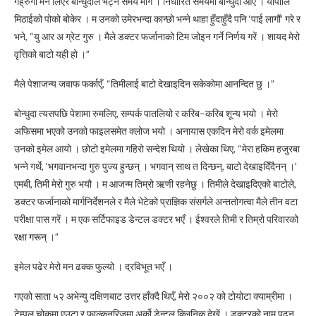
गह्रुंगो मन लिएर बोन्धुदाले भेट्न समय मागे । निर्धारित समयमा बोन्धुदा आए । योपालि
मिठाईको पोको बोकेर । म उनको उमेरभन्दा कान्छो भन्ने थाहा हुँदाहुँदै पनि ‘पाई लागौं’ गरे र
भने, “यु आर अ ग्रेट गुरु । मैले डक्टर फर्जानाको टिम जोइन गर्ने निर्णय गरें । शायद मेरो
वृत्तिको बाटो यही हो ।”
मैले पेशाजन्य जवाफ फर्काएँ, “तिमीलाई बाटो देखाइदिन सकेकोमा आनन्दित छु ।”
बोन्धुदा त्यसपछि पेशामा रुमलिए, सम्पर्क पातलियो र करिब–करिब शून्य भयो । मेरो
अफिसमा भएको उनको फाइलसमेत क्लोज भयो । अनायास एकदिन मेरो वर्क इमेलमा
उनको इमेल आयो । छोटो इमेलमा गहिरो सन्देश थियो । लेखेका थिए, “मेरा हकिम हजुरबा
भन्ने गर्थे, ‘भगवानभन्दा गुरु पुज्य हुन्छन् । भगवान् साथ त दिन्छन्, बाटो देखाइदिँदैनन् ।’
एमबी, तिमी मेरो गुरु भयौ । म आजन्म तिम्रो ऋणी रहनेछु । तिमीले देखाइदिएको बाटोले,
डक्टर फर्जानाको मार्गनिर्देशनले र मैले भेटेको प्राज्ञिक संसर्गले अन्ततोगत्वा मैले तीन वटा
परीक्षा पास गरें । म एक सर्टिफाइड डेन्टल डक्टर भएँ । ईश्वरले तिमी र तिम्रो परिवारको
रक्षा गरून् ।”
इमेल पढेर मेरो मन ढक्क फुल्यो । द्रविभूत भएँ ।
गएको साता ५२ अभेन्यु दक्षिणबाट उत्तर हाँक्दै थिएँ, मेरो २००२ को टोयोटा क्याम्रीमा ।
टेम्पल चोकमा एउटा र फाल्कनरिजमा अर्को डेन्टल क्लिनिक देखें । डक्टरको नाम पढ्न