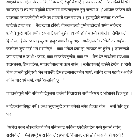
आएको चार महिना डेन्टल क्लिनिक धाएँ, रेजुमे देखाएँ । जवाफ एउटै— ‘तपाईंको डिग्री
चमकदार छ तर त्यो यहाँको सिस्टममा मान्यताप्राप्त हुनु जरुरी छ ।’ आजित फजित मैले
ढाकाबाट ल्याएको पुँजी सकें तर डाक्टरी काम पाइएन । बूढाबूढीले सल्लाह ग¥यौं—
फर्किऊँ ढाका बरु । बैंक खाता हेरियो, तीनजनालाई पुग्ने बाटोखर्च समेत सकिएछ ।
फर्किने कुरो अलि गम्भीर रूपमा लिएको बुझेर ११ वर्षे छोरो बाझ्यो हामीसँग, ‘तिमीहरूले
हिजो मलाई मेरा प्यारा हजुरबा, हजुरआमासँग छुटाएर ल्याउँदा मसँग सोधेनौ तर यहाँबाट
फर्काउने कुरा गर्छौ भने म मान्दिनँ । काम भनेको काम हो, त्यसको रंग हुँदैन । डाक्टरको
काम पाएनौ त के भो ? जाऊ, काम खोज रेस्टुराँमा, काम गर । मेरा धेरै साथीका बाउआमा
स्टारबक्स, टिम हर्टन्स, म्याकडोनाल्डमा काम गर्छन् । उनीहरूलाई कसैले हेप्दैन ।’ छोरो
किन त्यसरी डुक्रियो, भेउ नपाउँदै टिम हर्टन्सबाट फोन आयो, जागिर खान गइयो र अहिले
करिब चार वर्ष भयो, त्यहीँ अल्झेको छु ।”
जगतबोन्धुले यति भनिसके टेबुलमा राखेको गिलासको पानी रित्याए र आँखाको डिल पुछे ।
म किंकर्तव्यबिमूढ भएँ । कथा सुन्दासुन्दै व्यथा बनेको समेत हेक्का रहेन । उनी फेरि शुरु
भए—
“अस्ति मकर संक्रान्तिको दिन मन्दिरबाट फर्किंदा छोरोले पढेन भन्ने गुनासो गरिन्
श्रीमतीले । मैले हाम्रै पारा निकालेर हप्काएँ, ‘तँ डाक्टरको छोरो भएर के हो यस्तो ?