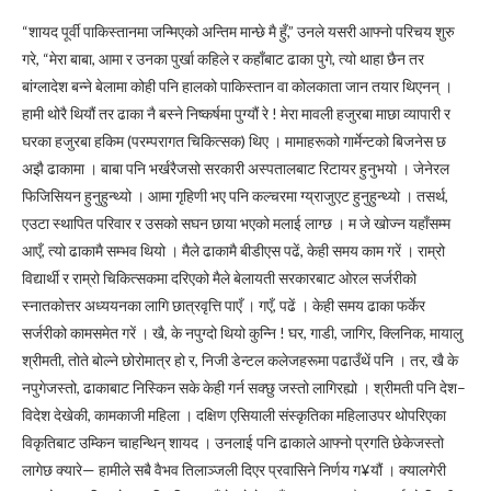
“शायद पूर्वी पाकिस्तानमा जन्मिएको अन्तिम मान्छे मै हुँ,” उनले यसरी आफ्नो परिचय शुरु
गरे, “मेरा बाबा, आमा र उनका पुर्खा कहिले र कहाँबाट ढाका पुगे, त्यो थाहा छैन तर
बांग्लादेश बन्ने बेलामा कोही पनि हालको पाकिस्तान वा कोलकाता जान तयार थिएनन् ।
हामी थोरै थियौं तर ढाका नै बस्ने निष्कर्षमा पुग्यौं रे ! मेरा मावली हजुरबा माछा व्यापारी र
घरका हजुरबा हकिम (परम्परागत चिकित्सक) थिए । मामाहरूको गार्मेन्टको बिजनेस छ
अझै ढाकामा । बाबा पनि भर्खरैजसो सरकारी अस्पतालबाट रिटायर हुनुभयो । जेनेरल
फिजिसियन हुनुहुन्थ्यो । आमा गृहिणी भए पनि कल्चरमा ग्य्राजुएट हुनुहुन्थ्यो । तसर्थ,
एउटा स्थापित परिवार र उसको सघन छाया भएको मलाई लाग्छ । म जे खोज्न यहाँसम्म
आएँ, त्यो ढाकामै सम्भव थियो । मैले ढाकामै बीडीएस पढें, केही समय काम गरें । राम्रो
विद्यार्थी र राम्रो चिकित्सकमा दरिएको मैले बेलायती सरकारबाट ओरल सर्जरीको
स्नातकोत्तर अध्ययनका लागि छात्रवृत्ति पाएँ । गएँ, पढें । केही समय ढाका फर्केर
सर्जरीको कामसमेत गरें । खै, के नपुग्दो थियो कुन्नि ! घर, गाडी, जागिर, क्लिनिक, मायालु
श्रीमती, तोते बोल्ने छोरोमात्र हो र, निजी डेन्टल कलेजहरूमा पढाउँथें पनि । तर, खै के
नपुगेजस्तो, ढाकाबाट निस्किन सके केही गर्न सक्छु जस्तो लागिरह्यो । श्रीमती पनि देश–
विदेश देखेकी, कामकाजी महिला । दक्षिण एसियाली संस्कृतिका महिलाउपर थोपरिएका
विकृतिबाट उम्किन चाहन्थिन् शायद । उनलाई पनि ढाकाले आफ्नो प्रगति छेकेजस्तो
लागेछ क्यारे— हामीले सबै वैभव तिलाञ्जली दिएर प्रवासिने निर्णय ग¥यौं । क्यालगेरी