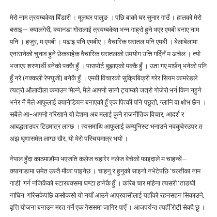
मेरो नाम त्रयम्बकेश बिँडारी । मूलघर पालुङ । पछि बाको घर सुनार गाउँ । हालको मेरो
बसाइ— क्यालगेरी, क्यानडा गोरालाई त्रयम्बकेश भन्न गाह्रो हुने भएर एमबी बनाए नाम
पनि । हजुर, म एमबी । पढाइ पनि एमबीए । वैचारिक धरातल पनि एमबी । बेलाबेलामा
एनारानेको चुनाव हुने छेकबाहेक वैचारिक धरातलको उपयोग उत्ति गर्दिनँ म अचेल । त्यो
भजाएर शरणार्थी बनेको पक्कै हुँ । पासपोर्ट बुझाएको पक्कै हुँ । उता गए मार्छन् भनेको पनि
हुँ नरे (नक्कली रेफ्युजी) बनेकै हुँ । एमबी विचारको सुक्रिबिक्री गरेर सियम कामरेडले
त्यत्रो औलादौला कमाउन मिल्ने, मैले आफ्नो सानो ट्याम्को जत्रो गोजेरो भर्न किन नहुने
भनेर नै मैले आफूलाई क्यानेडियन बनाएको हुँ एक पित्की पनि पछुतो, ग्लानि वा क्षोभ छैन ।
सबैले आ–आफ्नो गरिखाने यो देशमा अब मलाई कुनै राजनीतिक विचार, आदर्श र
आबद्धताउपर टिठमात्र लाग्छ । त्यसमाथि आफूलाई कम्युनिस्ट भनाउने नवकुवेरउपर त
अझ घृणासमेत लाग्छ खैर, यो मेरो परिचयमात्र भयो ।
नेपाल हुँदा काठमाडौंमा भएजति कलेज चहारेर नलेज बेचेको फाइदाले म चाहन्थें—
क्यानाडामा समेत उस्तै मौका पाइनेछ । चाहनु र हुनुको साइनो नभेटेपछि ‘चल्तीका नाम
गाडी’ गर्न नजिकैको स्टारबक्समा घण्टा हानेकै हुँ । करिब चार महिना त्यसरी ‘ताङघी
नाघिन’ गरिसकेपछि कसोकसो यो नयाँ आउने आप्रवासीलाई यहाँको रहनसहन सिकाउने,
वृत्ति योजना बनाउन मद्दत गर्ने एक गैससमा जागिर पाएँ । आजपर्यन्त त्यहीँ रोटी सेक्दै छु ।