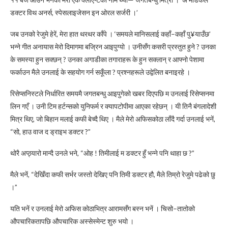
डक्टर विथ अनर्स, स्पेसलाइजेसन इन ओरल सर्जरी ।’
जब उनको रेजुमे हेरें, मेरा हात थरथर काँपे । ‘समयले मानिसलाई कहाँ–कहाँ पु¥याउँछ’
भन्ने गीत अनायास मेरो दिमागमा बज्रिन आइपुग्यो । उनीसँग कसरी प्रस्तुत हुने ? उनका
के समस्या हुन सक्छन् ? उनका अगाडीका तगाराहरू के हुन सक्लान् र आफ्नो पेशामा
फर्काउन मैले उनलाई के सहयोग गर्न सकूँला ? प्रश्नहरूले उद्वेलित बनाइरहे ।
रिसेप्सनिस्टले निर्धारित समयमै जगतबन्धु आइपुगेको खबर दिएपछि म उनलाई रिसेप्सनमा
लिन गएँ । उनी टिम हर्टन्सको युनिफर्म र क्यापटोपीमा आएका रहेछन् । यी तिनै बंगलादेशी
मित्र थिए, जो बिहान मलाई कफी बेच्दै थिए । मैले मेरो अफिसकोठा लाँदै गर्दा उनलाई भनें,
“सो, हाउ वाज द ड्राइभ डक्टर ?”
थोरै अप्ठ्यारो मान्दै उनले भने, “ओह ! तिमीलाई म डक्टर हुँ भन्ने पनि थाहा छ ?”
मैले भनें, “देखिँदा कफी सर्भर जस्तो देखिए पनि तिमी डक्टर हौ, मैले तिम्रो रेजुमे पढेको छु
।”
यति भनें र उनलाई मेरो अफिस कोठाभित्र आरामसँग बस्न भनें । चिसो–तातोको
औपचारिकतापछि औपचारिक अस्सेस्मेन्ट शुरु भयो ।