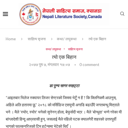
Home
साहित्य सृजना
कथा/ लघुकथा
त्यो एक बिहान
कथा/ लघुकथा
साहित्य सृजना
त्यो एक बिहान
२०७७ पुष ७, मंगलवार १७:०७
0 comment
डा पुण्य सागर मरहट्टा
“आइतबार भिलेज स्क्वायर लिजर सेन्टरको जिममा भेटूँ न है ? कि क्लिनिकमै आउनुस्,
अहिले अलि हतारमा छु,” २०१८ को मर्सिडिज एसयूभी अगाडि बढाउँदै जगतबन्धु मित्राले
भने । मैले ‘स्योर, स्योर’ भनेको सुनेनन् होला, बेफुर्सदी भएर । मैले ‘बोन्धुदा’ भन्ने गरेका यी
बांग्लादेशी हिन्दू आप्रवासी हुन्, जसलाई मैले पहिलो पटक क्यालगेरी शहरको उत्तरपूर्वी
भागको फाल्कनरिजको टिम हर्टन्समा भेटेको थिएँ ।