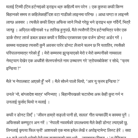
मलाई टिम्मी (टिम हर्टन्स)को ड्राइभ थ्रु कहिल्यै मन परेन । एक कुरुवा कफी किन्न
बिहानको समय त कहिलेकाहीँ दश वटा गाडीको लाइनमा परिन्छ । आधा घण्टा त लाइनमै
लाग्छ अक्सर । त्यसैले कफी लिएर अफिस जाने निधो गरेछु भने ड्राइभ थ्रु गर्दिनँ, भित्रै
जान्छु । अप्रिल महिनाको १४ तारिख हुनुपर्छ, मैले त्यसैगरी टिम हर्टन्सभित्र पसेर एक
डार्क रोस्ट लार्ज डबल डबल कफी र विविध प्रकारका एक दर्जन डोनट अर्डर गरें ।
काममा यदाकदा त्यसरी कुनै अवसर पारेर डोनट लैजाने चलन छ नि यतातिर, त्यसैको
परिपालनामात्र गरेको हुँ । मेरो कम्मरमा झुन्ड्याएको मेरो र मेरो कम्पनीको नामवाला
नेमट्याग देखेर एक अधवैंशे सेल्स्पर्सनले नाम उच्चारण गरे ‘त्रोयमबोकेश’ र सोधे, “फ्रम
इन्डिया ?”
मैले ‘म नेपालबाट आएको हुँ’ भनें । मैले सोध्ने पालो थियो, “आर यु फ्रम इन्डिया ?’
उनले ‘नो, बांग्लादेश मात्र’ भनिभ्याए । बिहानीपखको चटारोमा अरू केही कुरा गर्न न
उनलाई फुर्सद थियो न मलाई ।
कफी र डोनट लिएँ । ‘जीवन हाम्रो सङ्लो पानी हो, सलल’ गीत घन्काउँदै म काममा पुगें ।
अफिसको कम्प्युटर अन गरें । ‘नेपाली नववर्षको उपलक्ष्यमा मैले केही डोनट ल्याएको छु,
लिनलाई कृपया फिल फ्री’ आशयको एक मास इमेल लेखें र अपोइन्टमेन्ट लिस्ट हेरें । सवा
११ बजे आउने भनेको मेरो एक क्लाएन्टको नाम थ्यो— जगतबन्धु मित्रा । ‘अ मेडिकल