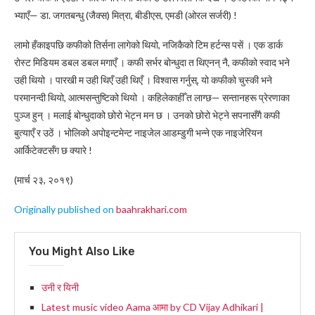
भ्याएँ— डा. जगतबन्धु (जैक्स) मित्रा, बीडीएस, एमडी (ओरल सर्जरी) !
लामो हँकाइपछि कफीको तिर्सना लागेको थियो, नजिकैको टिम हर्टन्स पसें । एक डार्क
रोस्ट मिडियम डबल डबल मगाएँ । कफी सर्भर बोन्धुदा त थिएनन् नै, कफीको स्वाद भने
उही थियो । पारखी म उही थिएँ उही थिएँ । विश्वास गर्नुस्, यो कफीको चुस्की भने
परमानन्दी थियो, आत्मसन्तुष्टिको थियो । कहिलेकाहीँ त लाग्छ— सन्तानहरू प्रेरणाका
पुञ्ज हुन् । मलाई बोन्धुदाको छोरो भेट्न मन छ । उनको छोरो भेट्ने सपनासँगै कफी
बुत्याएँ र उठें । भोलिको अपोइन्टमेन्ट नाइजेल आडम्डुगी भन्ने एक नाइजेरियन
आर्किटेक्टसँग छ क्यारे !
(मार्च २३, २०१९)
Originally published on
baahrakhari.com
You Might Also Like
उनी र यिनी
Latest music video Aama आमा by CD Vijay Adhikari |