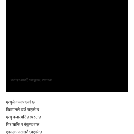
राजेन्द्र कार्की,भ्यान्कुभर, क्यानडा
मृत्युले काम पाएको छ
विज्ञापनले ठाउँ पाएको छ
मृत्यु बजारभरि छरपस्ट छ
चिर शान्ति र बैकुण्ठ बास
एकाएक जताततै छाएको छ